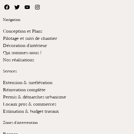
F
T
Y
I
a
w
o
n
c
i
u
s
Navigation
e
t
t
t
b
t
u
a
Conception et Plans
o
e
b
g
o
r
e
r
Pilotage et suivi de chantier
k
a
Décoration d’intérieur
m
Qui sommes-nous ?
Nos réalisations
Services
Extension & surélévation
Rénovation complète
Permis & démarches urbanisme
Locaux pros & commerces
Estimation & budget travaux
Zones d’intervention
Rennes