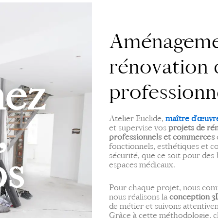
Aménageme
rénovation 
mez
professionn
,
Atelier Euclide,
maître d’œuvr
et supervise vos
projets de ré
professionnels et commerces
fonctionnels, esthétiques et
os
sécurité, que ce soit pour des
espaces médicaux.
Pour chaque projet, nous comm
nous réalisons la
conception 3
de métier et suivons attentivem
Grâce à cette méthodologie, ch