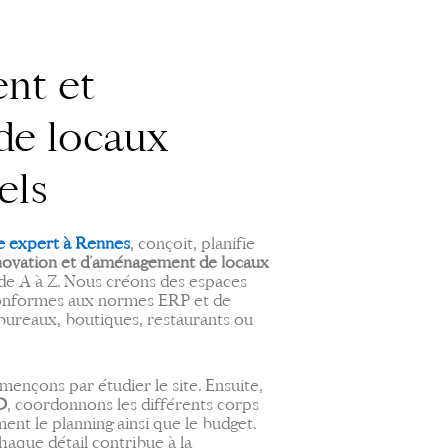
nt et
de locaux
els
e expert à Rennes
, conçoit, planifie
novation et d’aménagement de locaux
de A à Z. Nous créons des espaces
 conformes aux normes ERP et de
 bureaux, boutiques, restaurants ou
ençons par étudier le site. Ensuite,
D
, coordonnons les différents corps
ent le planning ainsi que le budget.
aque détail contribue à la