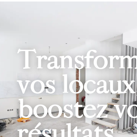
Transfor
vos locaux
boostez v
résultats