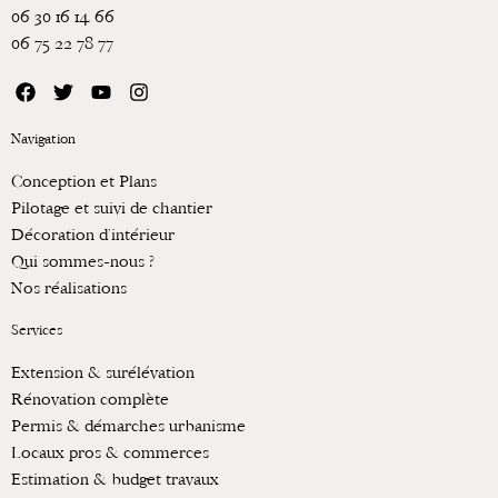
06 30 16 14 66
06 75 22 78 77
F
T
Y
I
a
w
o
n
c
i
u
s
Navigation
e
t
t
t
b
t
u
a
Conception et Plans
o
e
b
g
o
r
e
r
Pilotage et suivi de chantier
k
a
Décoration d’intérieur
m
Qui sommes-nous ?
Nos réalisations
Services
Extension & surélévation
Rénovation complète
Permis & démarches urbanisme
Locaux pros & commerces
Estimation & budget travaux